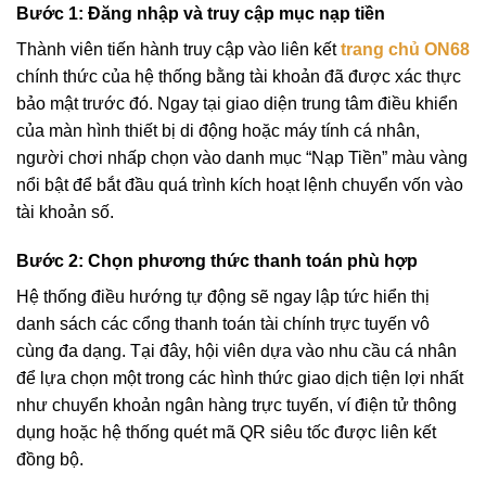
Bước 1: Đăng nhập và truy cập mục nạp tiền
Thành viên tiến hành truy cập vào liên kết
trang chủ ON68
chính thức của hệ thống bằng tài khoản đã được xác thực
bảo mật trước đó. Ngay tại giao diện trung tâm điều khiển
của màn hình thiết bị di động hoặc máy tính cá nhân,
người chơi nhấp chọn vào danh mục “Nạp Tiền” màu vàng
nổi bật để bắt đầu quá trình kích hoạt lệnh chuyển vốn vào
tài khoản số.
Bước 2: Chọn phương thức thanh toán phù hợp
Hệ thống điều hướng tự động sẽ ngay lập tức hiển thị
danh sách các cổng thanh toán tài chính trực tuyến vô
cùng đa dạng. Tại đây, hội viên dựa vào nhu cầu cá nhân
để lựa chọn một trong các hình thức giao dịch tiện lợi nhất
như chuyển khoản ngân hàng trực tuyến, ví điện tử thông
dụng hoặc hệ thống quét mã QR siêu tốc được liên kết
đồng bộ.