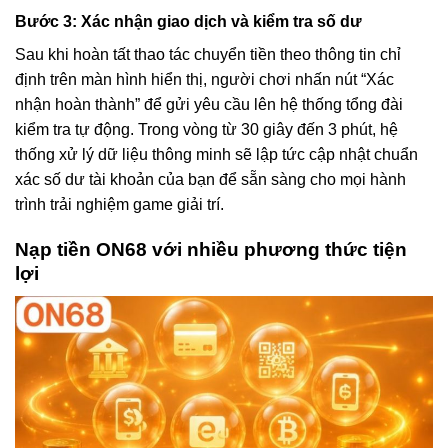
Bước 3: Xác nhận giao dịch và kiểm tra số dư
Sau khi hoàn tất thao tác chuyển tiền theo thông tin chỉ
định trên màn hình hiển thị, người chơi nhấn nút “Xác
nhận hoàn thành” để gửi yêu cầu lên hệ thống tổng đài
kiểm tra tự động. Trong vòng từ 30 giây đến 3 phút, hệ
thống xử lý dữ liệu thông minh sẽ lập tức cập nhật chuẩn
xác số dư tài khoản của bạn để sẵn sàng cho mọi hành
trình trải nghiệm game giải trí.
Nạp tiền ON68 với nhiều phương thức tiện
lợi