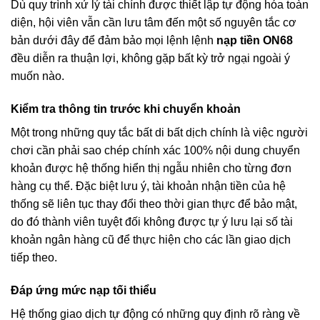
Dù quy trình xử lý tài chính được thiết lập tự động hóa toàn
diện, hội viên vẫn cần lưu tâm đến một số nguyên tắc cơ
bản dưới đây để đảm bảo mọi lệnh lệnh
nạp tiền ON68
đều diễn ra thuận lợi, không gặp bất kỳ trở ngại ngoài ý
muốn nào.
Kiểm tra thông tin trước khi chuyển khoản
Một trong những quy tắc bất di bất dịch chính là việc người
chơi cần phải sao chép chính xác 100% nội dung chuyển
khoản được hệ thống hiển thị ngẫu nhiên cho từng đơn
hàng cụ thể. Đặc biệt lưu ý, tài khoản nhận tiền của hệ
thống sẽ liên tục thay đổi theo thời gian thực để bảo mật,
do đó thành viên tuyệt đối không được tự ý lưu lại số tài
khoản ngân hàng cũ để thực hiện cho các lần giao dịch
tiếp theo.
Đáp ứng mức nạp tối thiểu
Hệ thống giao dịch tự động có những quy định rõ ràng về